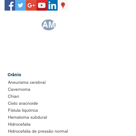
AM
Dr. Alexandre Miranda - CRM-MG 24815
Membro da Sociedade Brasileira de Neurocirurgia
Consultório: Av. Contorno, 3915. Santa Efigênia -
Belo Horizonte MG. Fone: (31) 3281-1514
Crânio
Aneurisma cerebral
Cavernoma
Chiari
Cisto aracnoide
Fístula liquórica
Hematoma subdural
Hidrocefalia
Hidrocefalia de pressão normal