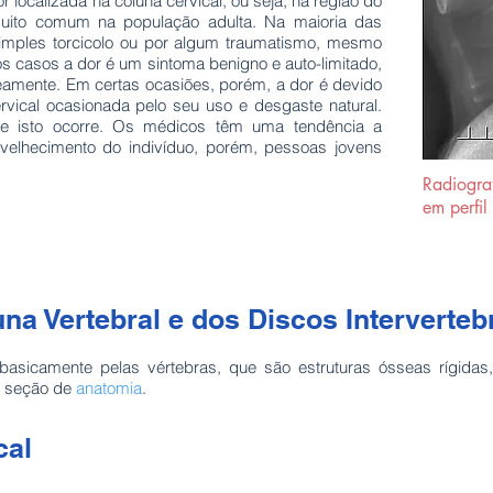
 localizada na coluna cervical, ou seja, na região do
ito comum na população adulta. Na maioria das
imples torcicolo ou por algum traumatismo, mesmo
s casos a dor é um sintoma benigno e auto-limitado,
amente. Em certas ocasiões, porém, a dor é devido
vical ocasionada pelo seu uso e desgaste natural.
e isto ocorre. Os médicos têm uma tendência a
velhecimento do indivíduo, porém, pessoas jovens
Radiogra
em perfil 
na Vertebral e dos Discos Interverteb
asicamente pelas vértebras, que são estruturas ósseas rígidas, 
na seção de
anatomia
.
cal