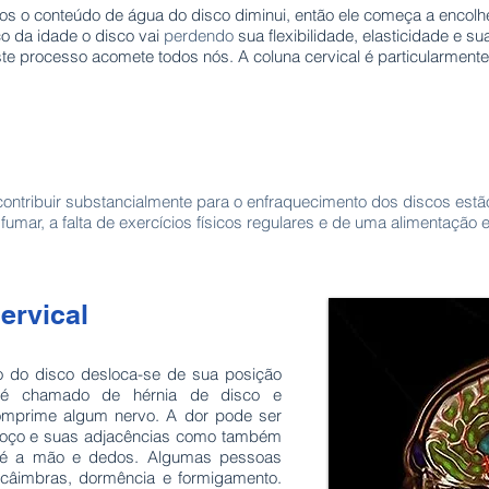
 o conteúdo de água do disco diminui, então ele começa a encolhe
ço da idade o disco vai
perdendo
sua flexibilidade, elasticidade e s
te processo acomete todos nós. A coluna cervical é particularmente
ntribuir substancialmente para o enfraquecimento dos discos estão
 fumar, a falta de exercícios físicos regulares e de uma alimentação 
cervical
so do disco desloca-se de sua posição
o é chamado de hérnia de disco e
comprime algum nervo. A dor pode ser
coço e suas adjacências como também
até a mão e dedos. Algumas pessoas
 câimbras, dormência e formigamento.