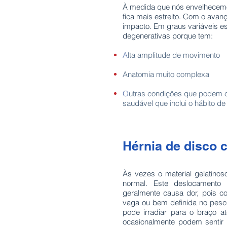
À medida que nós envelhecemos
fica mais estreito. Com o avan
impacto. Em graus variáveis es
degenerativas porque tem:
A
lta amplitude de movimento
Anatomia muito complexa
O
utras condições que podem co
saudável que inclui o hábito de
Hérnia de disco 
Às vezes o material gelatino
normal. Este deslocament
geralmente causa dor, pois 
vaga ou bem definida no pes
pode irradiar para o braço 
ocasionalmente podem sentir