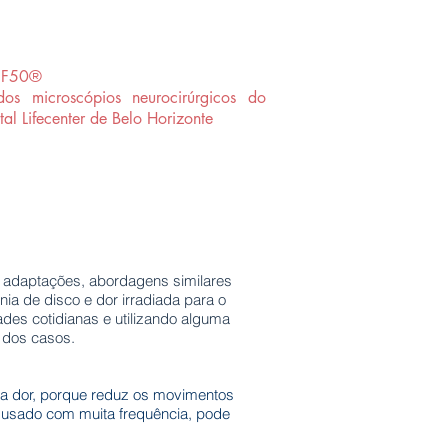
a F50®
os microscópios neurocirúrgicos do
tal Lifecenter de Belo Horizonte
as adaptações, abordagens similares
a de disco e dor irradiada para o
ades cotidianas e utilizando alguma
 dos casos.
da dor, porque reduz os movimentos
e usado com muita frequência, pode