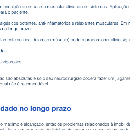
na diminuição do espasmo muscular aliviando os sintomas. Aplicaçõe
ara o paciente.
gésicos potentes, anti-inflamatórios e relaxantes musculares. Em 
s no longo prazo.
retamente no local doloroso (músculo) podem proporcionar alívio sign
des.
ão vigorosos
não são absolutas e só o seu neurocirurgião poderá fazer um julgam
 qual não é recomendável.
uidado no longo prazo
 máximo é alcançado, então os problemas relacionados à imobilida
 Nesta fase, um programa de fisioterapia motora em suas várias mod