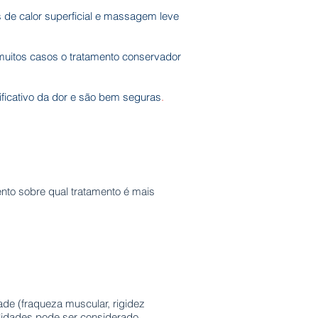
s de calor superficial e massagem leve
muitos casos o tratamento
conservador
ificativo da dor e são bem
seguras
.
ento sobre qual tratamento é mais
de (fraqueza muscular, rigidez
alidades pode ser considerado.