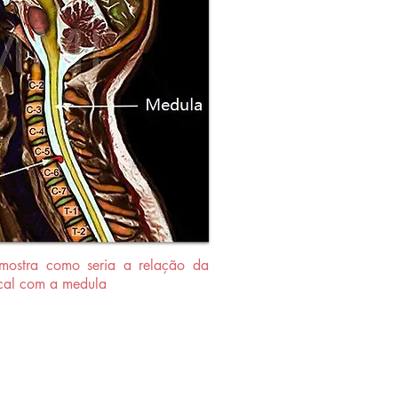
 mostra como seria a relação da
ical com a medula