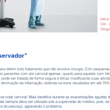
Leic
Um d
Hospi
servador"
 para definir todo tratamento que não envolve cirurgia. Com pequen
s pacientes com dor cervical apenas, quanto para aqueles com hérni
 pode ser tratada de forma segura e eficaz modificando suas ativid
e diminuição da inflamação, obtendo-se bons resultados em até 75%
se colar cervical. Mais benéfica durante as exacerbações agudas 
olar sempre deve ser utilizado sob a supervisão do médico, pois, s
ra do pescoço, agravando o problema.