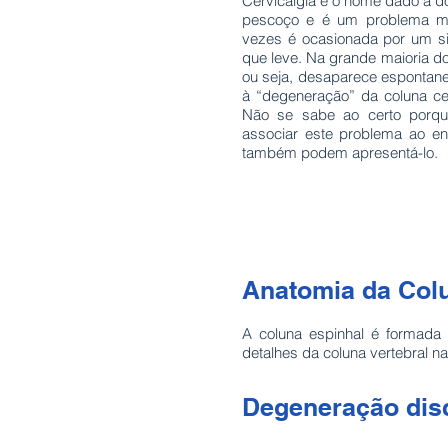
Cervicalgia é o nome dado a dor
pescoço e é um problema mu
vezes é ocasionada por um s
que leve. Na grande maioria do
ou seja, desaparece espontane
à “degeneração” da coluna cer
Não se sabe ao certo porqu
associar este problema ao en
também podem apresentá-lo.
Anatomia da Colu
A coluna espinhal é formada b
detalhes da coluna vertebral 
​Degeneração dis