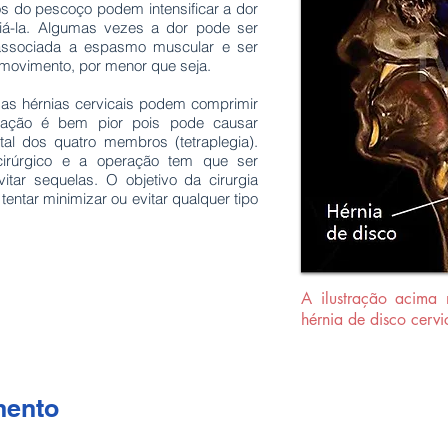
s do pescoço podem intensificar a dor
viá-la. Algumas vezes a dor pode ser
r associada a espasmo muscular e ser
 movimento, por menor que seja.
 as hérnias cervicais podem comprimir
uação é bem pior pois pode causar
otal dos quatro membros (tetraplegia).
cirúrgico e a operação tem que ser
itar sequelas. O objetivo da cirurgia
entar minimizar ou evitar qualquer tipo
A ilustração acima
hérnia de disco cerv
mento