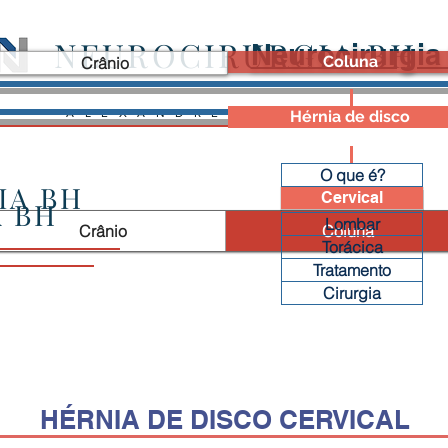
NEUROCIRURGIA BH
Neurocirurgia
Coluna
Crânio
ALEXANDRE MIRANDA
Hérnia de disco
O que é?
IA BH
Cervical
 BH
Lombar
Crânio
Coluna
Torácica
Tratamento
Cirurgia
​HÉRNIA DE DISCO CERVICAL