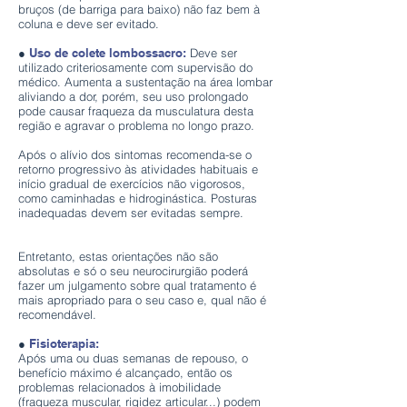
bruços (de barriga para baixo) não faz bem à
coluna e deve ser evitado.
●
Uso de colete lombossacro:
Deve ser
utilizado criteriosamente com supervisão do
médico. Aumenta a sustentação na área lombar
aliviando a dor, porém, seu uso prolongado
pode causar fraqueza da musculatura desta
região e agravar o problema no longo prazo.
Após o alívio dos sintomas recomenda-se o
retorno progressivo às atividades habituais e
início gradual de exercícios não vigorosos,
como caminhadas e hidroginástica. Posturas
inadequadas devem ser evitadas sempre.
Entretanto, estas orientações não são
absolutas e só o seu neurocirurgião poderá
fazer um julgamento sobre qual tratamento é
mais apropriado para o seu caso e, qual não é
recomendável.
●
Fisioterapia:
Após uma ou duas semanas de repouso, o
benefício máximo é alcançado, então os
problemas relacionados à imobilidade
(fraqueza muscular, rigidez articular...) podem