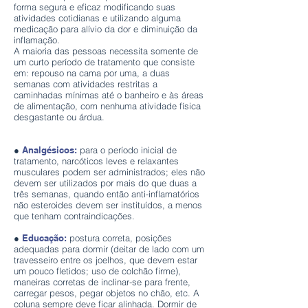
forma segura e eficaz modificando suas
atividades cotidianas e utilizando alguma
medicação para alívio da dor e diminuição da
inflamação.
A maioria das pessoas necessita somente de
um curto período de tratamento que consiste
em: repouso na cama por uma, a duas
semanas com atividades restritas a
caminhadas mínimas até o banheiro e às áreas
de alimentação, com nenhuma atividade física
desgastante ou árdua.
●
Analgésicos:
para o período inicial de
tratamento, narcóticos leves e relaxantes
musculares podem ser administrados; eles não
devem ser utilizados por mais do que duas a
três semanas, quando então anti-inflamatórios
não esteroides devem ser instituídos, a menos
que tenham contraindicações.
●
Educação:
postura correta, posições
adequadas para dormir (deitar de lado com um
travesseiro entre os joelhos, que devem estar
um pouco fletidos; uso de colchão firme),
maneiras corretas de inclinar-se para frente,
carregar pesos, pegar objetos no chão, etc. A
coluna sempre deve ficar alinhada. Dormir de