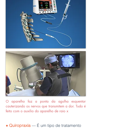
O aparelho faz a ponta da agulha esquentar
cauterizando os nervos que transmitem a dor. Tudo é
feito com o auxílio do aparelho de raio x
●
Quiropraxia
— É um tipo de tratamento