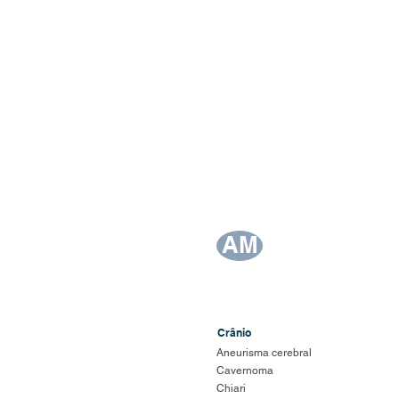
Dr. Alexandre Miran
AM
Membro da Sociedade 
Consultório: Av. Cont
Crânio
Aneurisma cerebral
Cavernoma
Chiari