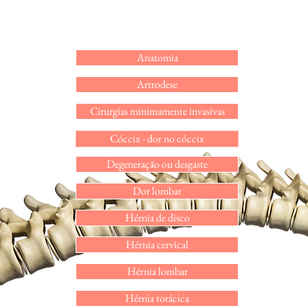
Anatomia
Artrodese
Cirurgias minimamente invasivas
Cóccix - dor no cóccix
Degeneração ou desgaste
Dor lombar
Hérnia de disco
Hérnia cervical
Hérnia lombar
Hérnia torácica