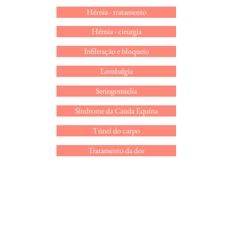
Hérnia - tratamento
Hérnia - cirurgia
Infiltração e bloqueio
Lombalgia
Seringomielia
Síndrome da Cauda Equína
Túnel do carpo
Tratamento da dor