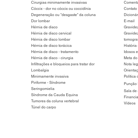
Cirurgias minimamente invasivas
Comentá
​Cóccix - dor no cóccix ou coccidínia
Contato
Degeneração ou "desgaste" da coluna
Dicioná
Dor lombar
E-mail
Hérnia de disco
Gravidez
Hérnia de disco cervical
Gravide
Hérnia de disco lombar
tomogra
Hérnia de disco torácica
História
Hérnia de disco - tratamento​
Idosos e
Hérnia de disco - cirurgia
Meta do 
Infiltrações e bloqueios para tratar dor
Nota leg
Lombalgia​
Orientaç
Minimamente invasiva
Política 
Piriforme - Síndrome
Punção 
Seringomielia
Sala de 
​Síndrome da Cauda Equina
Financi
Tumores da coluna vertebral
Vídeos
Túnel do carpo