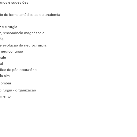
rios e sugestões
rio de termos médicos e de anatomia
 e cirurgia
z, ressonância magnética e
fia
 e evolução da neurocirurgia
 neurocirurgia
site
al
ões de pós-operatório
do site
lo
mbar
cirurgia - organização
amento