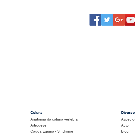
da - CRM-MG 24815
Brasileira de Neurocirurgia
orno, 3915. Santa Efigênia - Belo Horizonte MG. Fone: (31) 3281-1514
Coluna
Diverso
Anatomia da coluna vertebral
Aspectos
Artrodese
Autor
​Cauda Equina - Síndrome
Blog