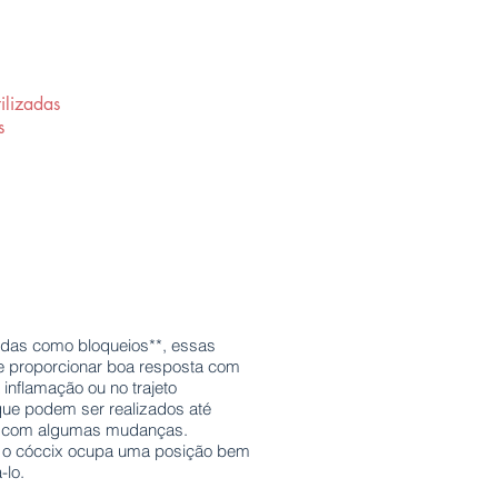
ilizadas
s
cidas como bloqueios**, essas
o e proporcionar boa resposta com
inflamação ou no trajeto
ue podem ser realizados até
ix com algumas mudanças.
mo o cóccix ocupa uma posição bem
a-lo.