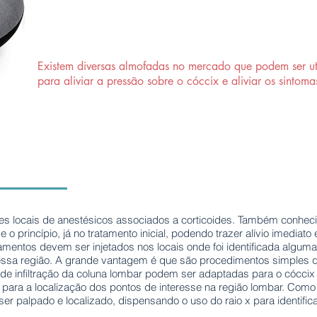
Existem diversas almofadas no mercado que podem ser ut
para aliviar a pressão sobre o cóccix e aliviar os sintoma
ções locais de anestésicos associados a corticoides. Também conhe
o princípio, já no tratamento inicial, podendo trazer alívio imediat
ntos devem ser injetados nos locais onde foi identificada alguma 
essa região. A grande vantagem é que são procedimentos simples q
 de infiltração da coluna lombar podem ser adaptadas para o cócc
o para a localização dos pontos de interesse na região lombar. Co
e ser palpado e localizado, dispensando o uso do raio x para identific