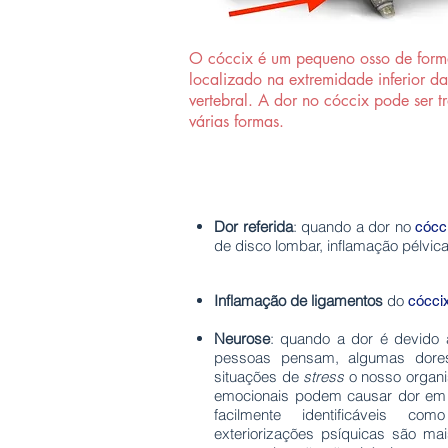
O cóccix é um pequeno osso de forma
localizado na extremidade inferior d
vertebral. A dor no cóccix pode ser t
várias formas.
Dor referida
: quando a dor no
cócc
de disco lombar, inflamação pélvica,
Inflamação de ligamentos
do
cócci
Neurose
: quando a dor é devido 
pessoas pensam, algumas dores
situações de
stress
o nosso organi
emocionais podem causar dor em 
facilmente identificáveis co
exteriorizações psíquicas são ma